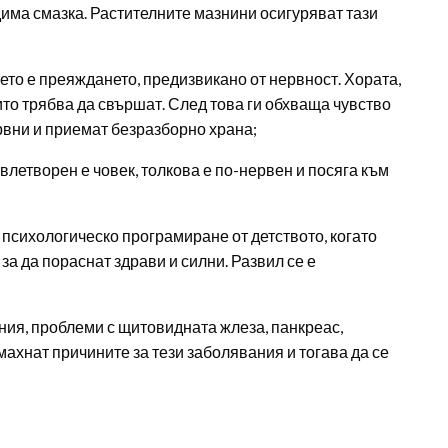
дима смазка. Растителните мазнини осигуряват тази
ето е преяждането, предизвикано от нервност. Хората,
ито трябва да свършат. След това ги обхваща чувство
рвни и приемат безразборно храна;
влетворен е човек, толкова е по-нервен и посяга към
психологическо програмиране от детството, когато
за да пораснат здрави и силни. Развил се е
ния, проблеми с щитовидната жлеза, панкреас,
махнат причините за тези заболявания и тогава да се