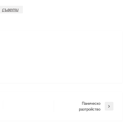
съвети
Паническо
Next
разтройство
Post