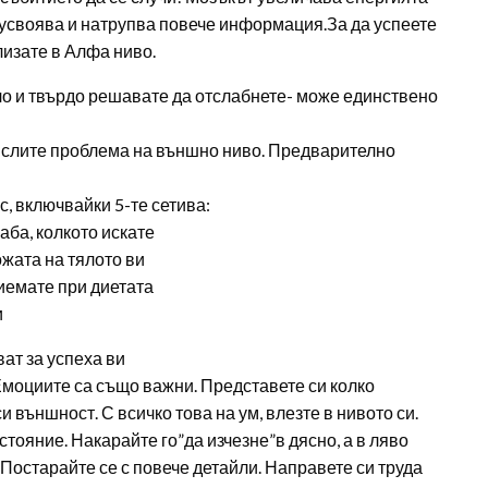
ой усвоява и натрупва повече информация.За да успеете
лизате в Алфа ниво.
ло и твърдо решавате да отслабнете- може единствено
мислите проблема на външно ниво. Предварително
, включвайки 5-те сетива:
аба, колкото искате
ожата на тялото ви
риемате при диетата
и
ват за успеха ви
 Емоциите са също важни. Представете си колко
 външност. С всичко това на ум, влезте в нивото си.
тояние. Накарайте го”да изчезне”в дясно, а в ляво
 Постарайте се с повече детайли. Направете си труда