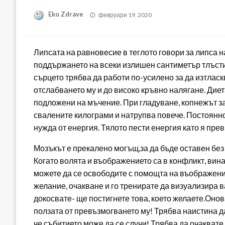
Posted
Eko Zdrave
февруари 19, 2020
on
Липсата на равновесие в теглото говори за липса н
поддържането на всеки излишен сантиметър тлъсти
сърцето трябва да работи по-усилено за да изтлас
отслабването му и до високо кръвно налягане. Диет
подложени на мъчение. При гладуване, копнежът за
свалените килограми и натрупва повече. Постоянно
нужда от енергия. Тялото пести енергия като я пре
Мозъкът е прекалено могъщ,за да бъде оставен без
Когато волята и въображението са в конфликт, ви
можете да се освободите с помощта на въображение
желание, очакване и го тренирате да визуализира ва
докосвате- ще постигнете това, което желаете.Онов
ползата от превъзмогването му! Трябва наистина да
че събитието може да се случи! Трябва да очаквате