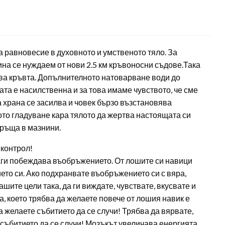
а равновесие в духовното и умственото тяло. За
на се нуждаем от нови 2.5 км кръвоносни съдове.Така
ква кръвта. Допълнителното натоварване води до
ата е насилственна и за това имаме чувството, че сме
 храна се засилва и човек бързо възстановява
то гладуване кара тялото да жертва настоящата си
връща в мазнини.
 контрол!
наги побеждава въобръжението. От лошите си навици
то си. Ако подхранвате въобръжението си с вяра,
шите цели така, да ги виждате, чувствате, вкусвате и
а, което трябва да желаете повече от лошия навик е
 желаете събитието да се случи! Трябва да вярвате,
 събитието да се случи! Мозъкът увеличава енергията