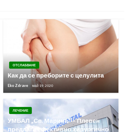
ОТСЛАБВАНЕ
Как да се преборите с целулита
Eko Zdrave
май 19, 2020
ЛЕЧЕНИЕ
УМБАЛ „Св. Марина“ – Плевен
предлага ефективно хирургично