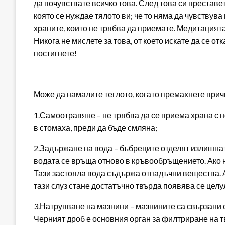
да почувствате всичко това. След това си преставете
която се нуждае тялото ви; че то няма да чувствув
храните, които не трябва да приемате. Медитацията
Никога не мислете за това, от което искате да се от
постигнете!
Може да намалите теглото, когато премахнете прич
1.Самоотравяне – не трябва да се приема храна с 
в стомаха, преди да бъде смляна;
2.Задържане на вода – бъбреците отделят излишнат
водата се връща отново в кръвообръщението. Ако н
Тази застояла вода съдържа отпадъчни вещества. А
тази слуз стане достатъчно твърда появява се целу
3.Натрупване на мазнини – мазнините са свързани с
Черният дроб е основния орган за филтриране на тв