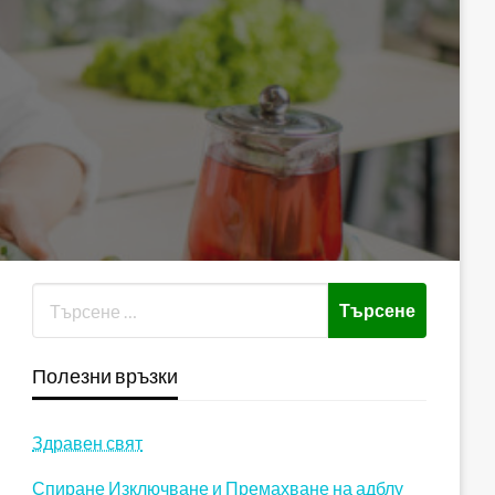
Полезни връзки
Здравен свят
Спиране Изключване и Премахване на адблу