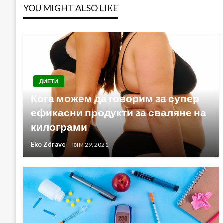
YOU MIGHT ALSO LIKE
ДИЕТИ
Кога можем да говорим за супер
ефикасни продукти за сваляне на
килограми
Eko Zdrave
юни 29, 2021