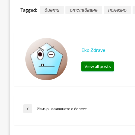
Tagged:
диети
отслабване
полезно
Eko Zdrave
View all posts
Навигация
Измършавяването е болест
Previous
Post