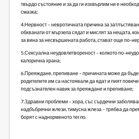
твърдо състояние и за да ги изхвърлим ни е необхо
смазка;
4.Нервност – невротичната причина за затлъстяван
обхванати от мързела сядат и мислят за нещата, ко
за вина за несвършената работа, стават още по-не
5.Сексуална неудовлетвореност – колкото по-неудо
калорична храна;
6.Преяждане, препиване – причината може да бъде 
родителите им са настоявали да ядат и пият повече 
подсъзнателен навик за преяждане и препиване;
7.Здравни проблеми – хора, със сърдечни заболява
надбъбречни жлези, тимусна жлеза – трябва да пре
борят с наднорменото тегло.