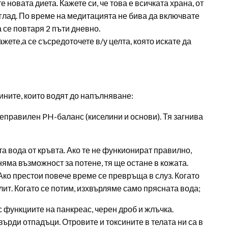
 новата диета. Кажете си, че това е всичката храна, от
а глад. По време на медитацията не бива да включвате
 се повтаря 2 пъти дневно.
кажете,а се съсредоточете в/у целта, която искате да
ините, които водят до напълняване:
неправилен PH-баланс (киселини и основи). Тя загнива
а вода от кръвта. Ако те не функионират правилно,
яма възможност за потене, тя ще остане в кожата.
ко престои повече време се превръща в слуз. Когато
лит. Когато се потим, изхвърляме само прясната вода;
 функциите на панкреас, черен дроб и жлъчка.
ърди отпадъци. Отровите и токсините в телата ни са в