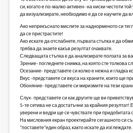
си, когато е по-малко активен- на ниски честоти т
да визуализирате, необходимо е да се научите да в
Ако непрекъснато мислите за наднорменото си тег
да се пристрастите!
Ако искате да отслабнете, първата стъпка е да об
трябва да знаете какъв резултат очаквате.
Следващата стъпка е да анализирате ползата за вас
Зрение- погледнете снимка, на която сте толкова сл
Осезание- представете си колко е нежна и гладка к
Вкус -представете си вкуса на храните, които ще п
Обоняние- представете си миризмите на тези хран
Слух- представете си как другите ще ви приветству
5-те сетива не са достатъчни за крайния резултат!
уверени и ведри ще се чувствате при придобитата си
На мисловния екран проектирайте сегашното си със
“поставете”един образ, както искате да изглеждате.