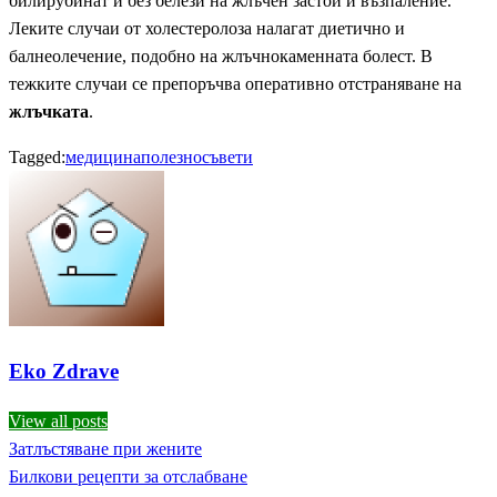
билирубинат и без белези на жлъчен застой и възпаление.
Леките случаи от холестеролоза налагат диетично и
балнеолечение, подобно на жлъчнокаменната болест. В
тежките случаи се препоръчва оперативно отстраняване на
жлъчката
.
Tagged:
медицина
полезно
съвети
Eko Zdrave
View all posts
Previous
Затлъстяване при жените
Навигация
Post
Next
Билкови рецепти за отслабване