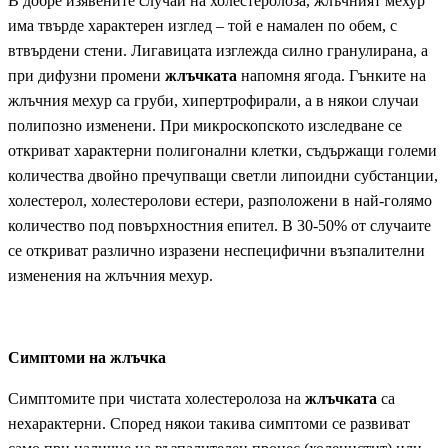
В добре изявените случаи на холестеролоза, жлъчният мехур
има твърде характерен изглед – той е намален по обем, с
втвърдени стени. Лигавицата изглежда силно гранулирана, а
при дифузни промени
жлъчката
напомня ягода. Гънките на
жлъчния мехур са гру­би, хипертрофирали, а в някои случаи
полипозно изменени. При микроскопското изследване се
откриват характерни полигонални клетки, съдържащи големи
количества двойно пречуп­ващи светли липоидни субстанции,
холестерол, холестеролови естери, разположени в най-голямо
количество под повърхностния епител. В 30-50% от случаите
се откриват различно изразени неспецифични възпалителни
изменения на жлъчния мехур.
Симптоми на жлъчка
Симптомите при чистата холестеролоза на
жлъчката
са
нехарактерни. Според някои такива симптоми се развиват