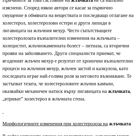
Причините за това състояние на
жлъчката
не са напълно
изяснени. Според някои автори се касае за първично
смущение в обмяната на веществата и последващо отлагане на
холестерол, холестеролови естери и други липиди в
лигавицата на жлъчния мехур. Често съпътстващите
холестеролозата възпалителни изменения на жлъчката –
холецистит, жлъчнокаменната болест – литиаза, са вторични
прояви на заболяването. Други специалисти приемат, че
ягоденият жлъчен мехур е резултат от хронични въз­палителни
процеси на жлъчния мехур, жлъчен застой и калкулоза, като
последната играе най-голяма роля за неговото възникване. Те
застъпват тезата, че холестероловите жлъчни камъни,
оказвайки механичен натиск върху лигавицата на
жлъчката
,
„втриват” холестерол в жлъчната стена.
Морфологичните изменения при холестеролоза на
жлъчката