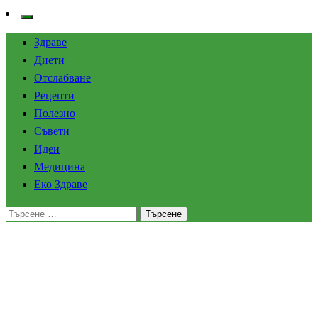
Здраве
Диети
Отслабване
Рецепти
Полезно
Съвети
Идеи
Медицина
Еко Здраве
Търсене
за:
Homepage
Медицина
Жлъчка