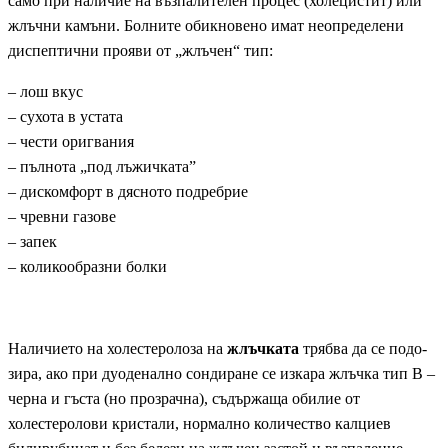
само при наличие на възпалителен процес (холецистит) или
жлъчни камъни. Болните обикновено имат неопре­делени
диспептични прояви от „жлъчен“ тип:
– лош вкус
– су­хота в устата
– чести оригвания
– пълнота „под лъжичката”
– дискомфорт в дясното подребрие
– чревни газове
– запек
– коликообразни болки
Наличието на холестеролоза на
жлъчката
трябва да се подо­
зира, ако при дуоденално сондиране се изкара жлъчка тип В –
черна и гъста (но прозрачна), съдържаща обилие от
холестеролови кристали, нормално количество калциев