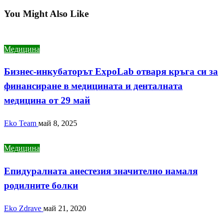
Post
You Might Also Like
Медицина
Бизнес-инкубаторът ExpoLab отваря кръга си за
финансиране в медицината и денталната
медицина от 29 май
Eko Team
май 8, 2025
Медицина
Епидуралната анестезия значително намаля
родилните болки
Eko Zdrave
май 21, 2020