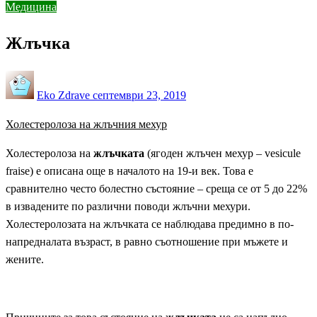
Медицина
Жлъчка
Posted
Eko Zdrave
септември 23, 2019
on
Холестеролоза на жлъчния мехур
Холестеролоза на
жлъчката
(ягоден жлъчен мехур – vesicule
fraise) е описана още в началото на 19-и век. Това е
сравнително често болестно състояние – среща се от 5 до 22%
в извадените по раз­лични поводи жлъчни мехури.
Холестеролозата на жлъчката се наблюдава предимно в по-
напредна­лата възраст, в равно съотношение при мъжете и
жените.