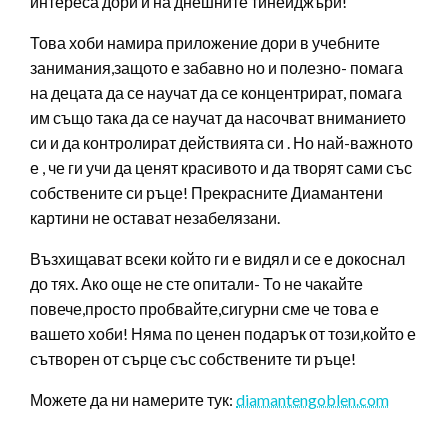
интереса дори и на днешните тинейджъри!
Това хоби намира приложение дори в учебните
занимания,защото е забавно но и полезно- помага
на децата да се научат да се концентрират, помага
им също така да се научат да насочват вниманието
си и да контролират действията си . Но най-важното
е , че ги учи да ценят красивото и да творят сами със
собствените си ръце! Прекрасните Диамантени
картини не остават незабелязани.
Възхищават всеки който ги е видял и се е докоснал
до тях. Ако още не сте опитали- То не чакайте
повече,просто пробвайте,сигурни сме че това е
вашето хоби! Няма по ценен подарък от този,който е
сътворен от сърце със собствените ти ръце!
Можете да ни намерите тук:
diamantengoblen.com