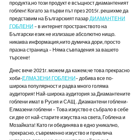
продукта,но този продукт е всъщност диамантеният
гоблен! Когато за първи път през 2015г. решихме да
представим на Българският пазар
ДИАМАНТЕНИ
ГОБЛЕНИ
– в интернет пространството на
Български език не излизаше абсолютно нищо.
никаква информация,нито думичка дори, просто
празна страница – Няма съвпадения за вашето
търсене!
Днес вече 2021г. можем да кажем,че това прекрасно
хоби-
ЕЛМАЗЕНИ ГОБЛЕНИ
– добива все по-
широка популярност и радва много голяма
аудитория! Най-широка аудитория за Диамантените
гоблени имат в Русия и САЩ . Диамантени гоблени-
Елмазени гоблени – Това изкуство е събрало в себе
си две от най-старите изкуства на света, Гоблена и
Мозайката! Като ги обединява в едно уникално,
прекрасно, съвременно изкуство и привлича