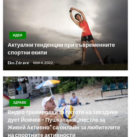
ИДЕИ
Актуални тенденции при съвременните
спортни екипи
Eko Zdrave
юни 6, 2022
ЗДРАВЕ
Видео тренировки за лятото на звездния
дует Йовчев – Пушката на „Нестле за
Живей Активно“ са онлайн за любителите
на спортните активности