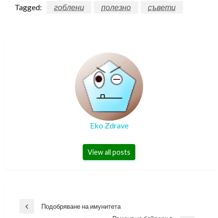
Tagged:
гоблени
полезно
съвети
Eko Zdrave
View all posts
Навигация
Подобряване на имунитета
Previous