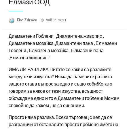
Елмази ООД
Posted
Eko Zdrave
май 31, 2021
on
Диамантени Гоблени , Диамантена живопис ,
Диамантена мозайка, Диамантени пана , Елмазени
Гоблени , Елмазена мозайка , Елмазени пана
,Елмазна живопис !
ИМА ЛИ РАЗЛИКА Питате се какви са разликите
между тези изкуства? Няма да намерите разлика
защото става въпрос за едно и също хоби!Когато
говорим за някое от тези изкуства, всъщност
обсъждаме едно и то е Диамантени гоблени! Можем
спокойно да кажем , че са синоними.
Просто няма разлика. Всеки търговец с цел да се
разграничи от останалите просто променя името на